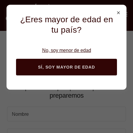
¿Eres mayor de edad en
tu país?
Haz tu pedido
No, soy menor de edad
SÍ, SOY MAYOR DE EDAD
Escribe tus datos a continuación y los
productos que quieres que te
preparemos
Nombre